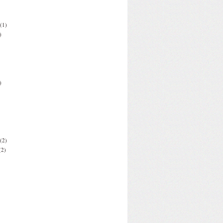
(1)
)
)
(2)
(2)