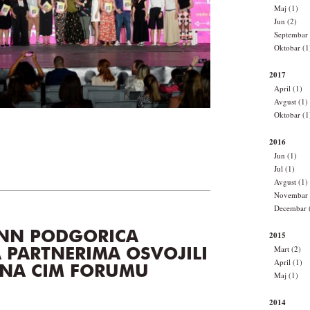
Maj (1)
Jun (2)
Septembar 
Oktobar (1
2017
April (1)
Avgust (1)
Oktobar (1
2016
Jun (1)
Jul (1)
Avgust (1)
Novembar 
Decembar 
ANN PODGORICA
2015
Mart (2)
 PARTNERIMA OSVOJILI
April (1)
 NA CIM FORUMU
Maj (1)
2014