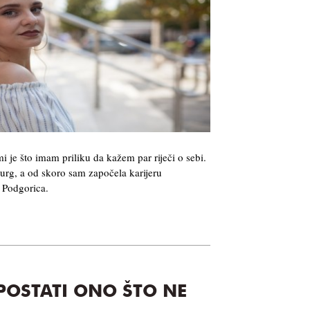
i je što imam priliku da kažem par riječi o sebi.
rg, a od skoro sam započela karijeru
 Podgorica.
POSTATI ONO ŠTO NE