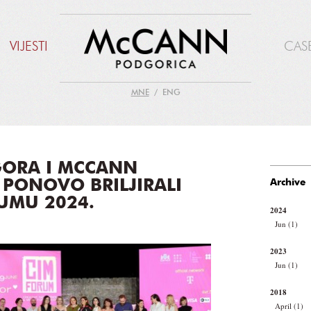
VIJESTI
CAS
MNE
ENG
GORA I MCCANN
PONOVO BRILJIRALI
Archive
UMU 2024.
2024
Jun (1)
2023
Jun (1)
2018
April (1)