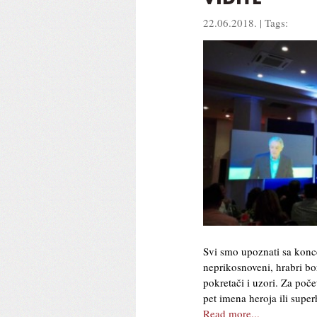
22.06.2018. | Tags:
Svi smo upoznati sa konc
neprikosnoveni, hrabri bor
pokretači i uzori. Za poče
pet imena heroja ili sup
Read more...