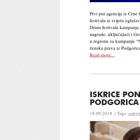
Prvi put agencija iz Crne
festivala iz svijeta ogla
Drum festivalu kampanja a
nagrade, uključujući i Go
u regionu za kampanju “N
ženska prava iz Podgoric
Read more...
ISKRICE PO
PODGORICA 
18.09.2018. | Tags:
copyw