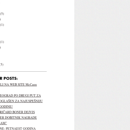
)
(5)
)
(1)
(1)
)
(5)
R POSTS:
I NA WEB SITE McCann
EOGRAD PO DRUGI PUT ZA
OGLAŠEN ZA NAJUSPEŠNIJU
GODINE!
 RIČARD BONER DEJVIS
PER DOBITNIK NAGRADE
LAM”
NE: PETNAEST GODINA