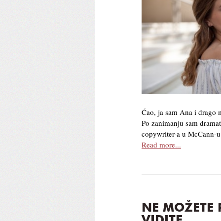
Ćao, ja sam Ana i drago m
Po zanimanju sam dramatu
copywriter-a u McCann-u
Read more...
NE MOŽETE 
VIDITE