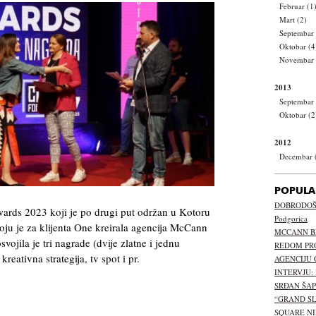
Februar (1
Mart (2)
Septembar 
Oktobar (4
Novembar 
2013
Septembar 
Oktobar (2
2012
Decembar 
POPULA
DOBRODOŠL
rds 2023 koji je po drugi put održan u Kotoru
Podgorica
ju je za klijenta One kreirala agencija McCann
MCCANN B
vojila je tri nagrade (dvije zlatne i jednu
REDOM PR
reativna strategija, tv spot i pr.
AGENCIJU 
INTERVJU:
SRĐAN ŠA
“GRAND S
SQUARE NI