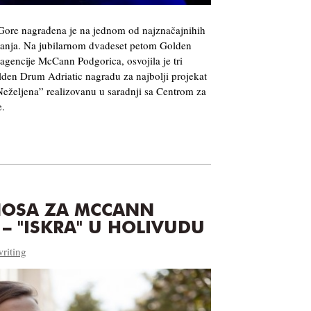
 Gore nagrađena je na jednom od najznačajnihih
šavanja. Na jubilarnom dvadeset petom Golden
gencije McCann Podgorica, osvojila je tri
lden Drum Adriatic nagradu za najbolji projekat
eželjena” realizovanu u saradnji sa Centrom za
e.
NOSA ZA MCCANN
– "ISKRA" U HOLIVUDU
riting