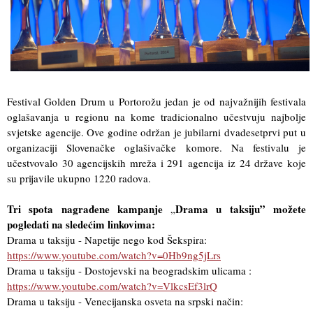
Festival Golden Drum u Portorožu jedan je od najvažnijih festivala
oglašavanja u regionu na kome tradicionalno učestvuju najbolje
svjetske agencije. Ove godine održan je jubilarni dvadesetprvi put u
organizaciji Slovenačke oglašivačke komore. Na festivalu je
učestvovalo 30 agencijskih mreža i 291 agencija iz 24 države koje
su prijavile ukupno 1220 radova.
Tri spota nagrađene kampanje
Drama u taksiju” možete
„
pogledati na sledećim linkovima:
Drama u taksiju - Napetije nego kod Šekspira:
https://www.youtube.com/watch?v=0Hb9ng5jLrs
Drama u taksiju - Dostojevski na beogradskim ulicama :
https://www.youtube.com/watch?v=VlkcsEf3lrQ
Drama u taksiju - Venecijanska osveta na srpski način: