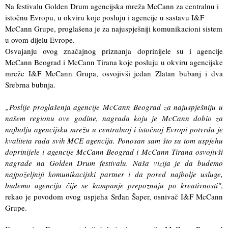
Na festivalu Golden Drum agencijska mreža McCann za centralnu i
istočnu Evropu, u okviru koje posluju i agencije u sastavu I&F
McCann Grupe, proglašena je za najuspješniji komunikacioni sistem
u ovom dijelu Evrope.
Osvajanju ovog značajnog priznanja doprinijele su i agencije
McCann Beograd i McCann Tirana koje posluju u okviru agencijske
mreže I&F McCann Grupa, osvojivši jedan Zlatan bubanj i dva
Srebrna bubnja.
„Posl
ije proglašenja agencije McCann Beograd za najuspješniju u
na
š
em regionu ove godine, nagrada koju je McCann dobio za
najbolju agencijsku mrežu u centralnoj i istočnoj Evropi potvrda je
kvaliteta rada svih MCE agencija. Ponosan sam što su tom uspjehu
doprinijele i agencije McCann Beograd i McCann Tirana osvojivši
nagrade na Golden Drum festivalu. Naša vizija je da budemo
najpoželjniji komunikacijski partner i da pored najbolje usluge,
budemo agencija čije se kampanje prepoznaju po kreativnosti"
,
rekao je povodom ovog uspjeha Srđan Šaper, osnivač I&F McCann
Grupe.