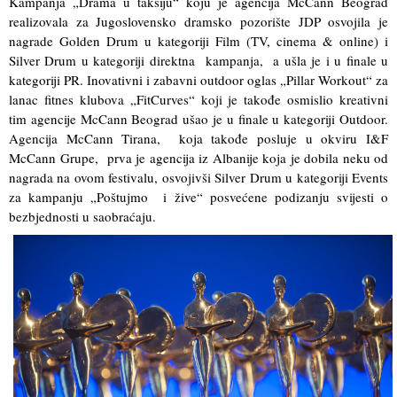
Kampanja „Drama u taksiju“ koju je agencija McCann Beograd
realizovala za Jugoslovensko dramsko pozorište JDP osvojila je
nagrade Golden Drum u kategoriji Film (TV, cinema & online) i
Silver Drum u kategoriji direktna kampanja, a ušla je i u finale u
kategoriji PR. Inovativni i zabavni outdoor oglas „Pillar Workout“ za
lanac fitnes klubova „FitCurves“ koji je takođe osmislio kreativni
tim agencije McCann Beograd ušao je u finale u kategoriji Outdoor.
Agencija McCann Tirana, koja takođe posluje u okviru I&F
McCann Grupe, prva je agencija iz Albanije koja je dobila neku od
nagrada na ovom festivalu, osvojivši Silver Drum u kategoriji Events
za kampanju „Poštujmo i žive“ posvećene podizanju svijesti o
bezb
jednosti u saobraćaju.