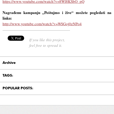
https://www.youtube.com/watch?v=8Wl8KSbO_pQ
Nagrađenu kampanju
„Poštujmo i žive“ možete pogledati na
linku:
http://www.youtube.com/watch?v=WSGoj0zNPo4
If you like this project,
feel free to spread it.
Archive
TAGS:
POPULAR POSTS: