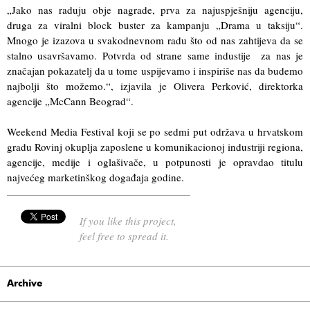
„Jako nas raduju obje nagrade, prva za najuspješniju agenciju,
druga za viralni block buster za kampanju „Drama u taksiju“.
Mnogo je izazova u svakodnevnom radu što od nas zahtijeva da se
stalno usavršavamo. Potvrda od strane same industije za nas je
značajan pokazatelj da u tome uspijevamo i inspiriše nas da budemo
najbolji što možemo.“, izjavila je Olivera Perković, direktorka
agencije „McCann Beograd“.
Weekend Media Festival koji se po sedmi put održava u hrvatskom
gradu Rovinj okuplja zaposlene u komunikacionoj industriji regiona,
agencije, medije i oglašivače, u potpunosti je opravdao titulu
najvećeg marketinškog događaja godine.
If you like this project,
feel free to spread it.
Archive