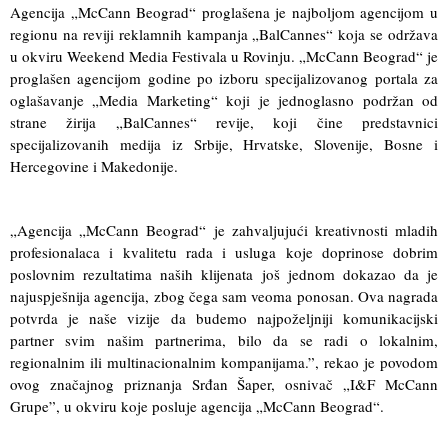
Agencija „McCann Beograd“ proglašena je najboljom agencijom u
regionu na reviji reklamnih kampanja „BalCannes“ koja se održava
u okviru Weekend Media Festivala u Rovinju. „McCann Beograd“ je
proglašen agencijom godine po izboru specijalizovanog portala za
oglašavanje „Media Marketing“ koji je jednoglasno podržan od
strane žirija „BalCannes“ revije, koji čine predstavnici
specijalizovanih medija iz Srbije, Hrvatske, Slovenije, Bosne i
Hercegovine i Makedonije.
„Agencija „McCann Beograd“ je zahvaljujući kreativnosti mladih
profesionalaca i kvalitetu rada i usluga koje doprinose dobrim
poslovnim rezultatima naših klijenata još jednom dokazao da je
najuspješnija agencija, zbog čega sam veoma ponosan. Ova nagrada
potvrda je naše vizije da budemo najpoželjniji komunikacijski
partner svim našim partnerima, bilo da se radi o lokalnim,
regionalnim ili multinacionalnim kompanijama.”, rekao je povodom
ovog značajnog priznanja Srđan Šaper, osnivač „I&F McCann
Grupe”, u okviru koje posluje agencija „McCann Beograd“.