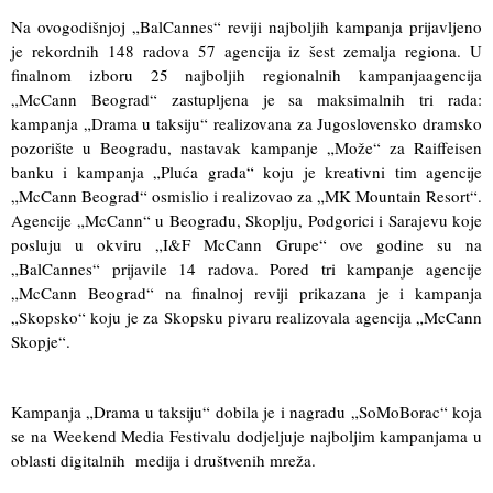
Na ovogodišnjoj „BalCannes“ reviji najboljih kampanja prijavljeno
je rekordnih 148 radova 57 agencija iz šest zemalja regiona. U
finalnom izboru 25 najboljih regionalnih kampanjaagencija
„McCann Beograd“ zastupljena je sa maksimalnih tri rada:
kampanja „Drama u taksiju“ realizovana za Jugoslovensko dramsko
pozorište u Beogradu, nastavak kampanje „Može“ za Raiffeisen
banku i kampanja „Pluća grada“ koju je kreativni tim agencije
„McCann Beograd“ osmislio i realizovao za „MK Mountain Resort“.
Agencije „McCann“ u Beogradu, Skoplju, Podgorici i Sarajevu koje
posluju u okviru „I&F McCann Grupe“ ove godine su na
„BalCannes“ prijavile 14 radova. Pored tri kampanje agencije
„McCann Beograd“ na finalnoj reviji prikazana je i kampanja
„Skopsko“ koju je za Skopsku pivaru realizovala agencija „McCann
Skopje“.
Kampanja „Drama u taksiju“ dobila je i nagradu „SoMoBorac“ koja
se na Weekend Media Festivalu dodjeljuje najboljim kampanjama u
oblasti digitalnih medija i društvenih mreža.