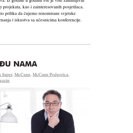
up projekata, kao i zainteresovanih posjetilaca.
io prilika da čujemo renomirane svjetske
znanja i iskustva sa učesnicima konferencije.
EĐU NAMA
n Saper
,
McCann
,
McCann Podgorica
,
gazin