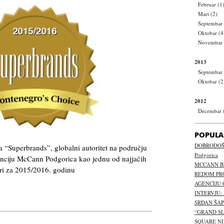
Februar (1
Mart (2)
Septembar 
Oktobar (4
Novembar 
2013
Septembar 
Oktobar (2
2012
Decembar 
POPULA
DOBRODOŠL
 “Superbrands”, globalni autoritet na području
Podgorica
genciju McCann Podgorica kao jednu od najjačih
MCCANN B
ori za 2015/2016. godinu
REDOM PR
AGENCIJU 
INTERVJU:
SRĐAN ŠA
“GRAND S
SQUARE NI