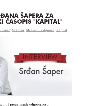
RĐANA ŠAPERA ZA
 ČASOPIS "KAPITAL"
n Saper
,
McCann
,
McCann Podgorica
,
Kapital
adnju i preuzimanje odgovornosti