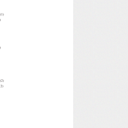
(1)
)
)
(2)
(2)