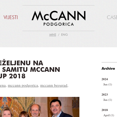
VIJESTI
CAS
MNE
ENG
EŽELJENU NA
 SAMITU MCCANN
Archive
P 2018
2024
Jun (1)
jena
,
mccann podgorica
,
mccann beograd
,
2023
Jun (1)
2018
April (1)