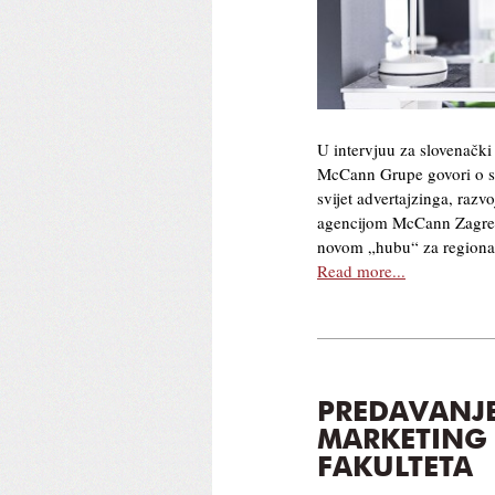
U intervjuu za slovenačk
McCann Grupe govori o svo
svijet advertajzinga, razvo
agencijom McCann Zagreb,
novom „hubu“ za regiona
Read more...
PREDAVANJE
MARKETING
FAKULTETA