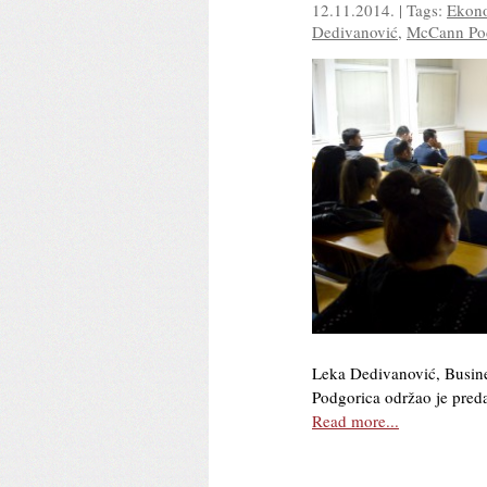
12.11.2014. | Tags:
Ekono
Dedivanović
,
McCann Po
Leka Dedivanović, Busin
Podgorica održao je pred
Read more...