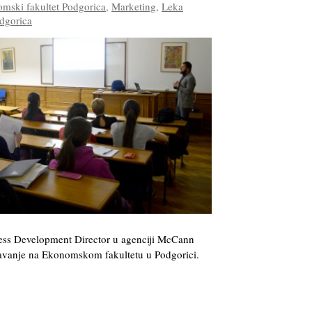
mski fakultet Podgorica
,
Marketing
,
Leka
dgorica
ess Development Director u agenciji McCann
avanje na Ekonomskom fakultetu u Podgorici.