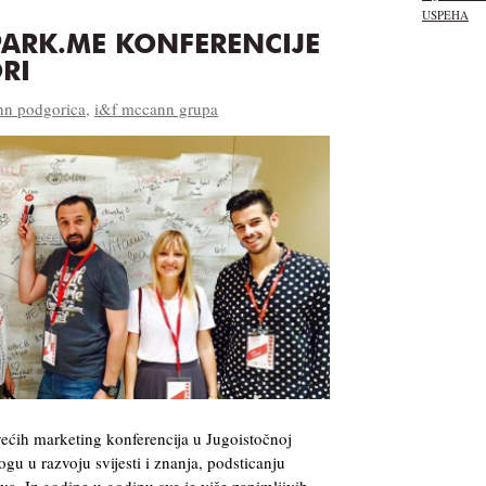
USPEHA
SPARK.ME KONFERENCIJE
RI
n podgorica
,
i&f mccann grupa
ećih marketing konferencija u Jugoistočnoj
gu u razvoju svijesti i znanja, podsticanju
tva. Iz godine u godinu sve je više zanimljivih