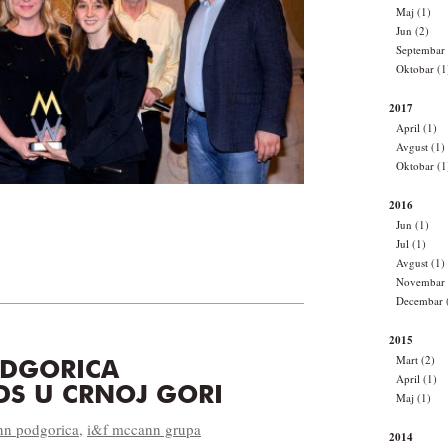
Maj (1)
Jun (2)
Septembar 
Oktobar (1
2017
April (1)
Avgust (1)
Oktobar (1
2016
Jun (1)
Jul (1)
Avgust (1)
Novembar 
Decembar 
2015
Mart (2)
DGORICA
April (1)
S U CRNOJ GORI
Maj (1)
n podgorica
,
i&f mccann grupa
2014