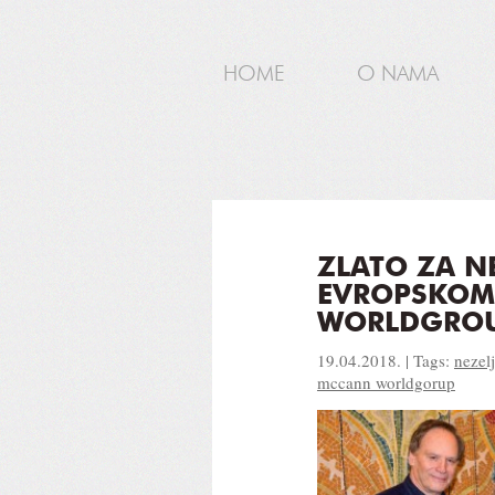
HOME
O NAMA
ZLATO ZA N
EVROPSKOM
WORLDGROU
19.04.2018. | Tags:
nezel
mccann worldgorup