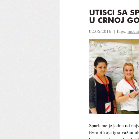
UTISCI SA 
U CRNOJ GO
02.06.2016. | Tags:
mccan
Spark.me je jedna od najv
Evropi koja igra važnu ulo
kreativnosti i preduzetniš