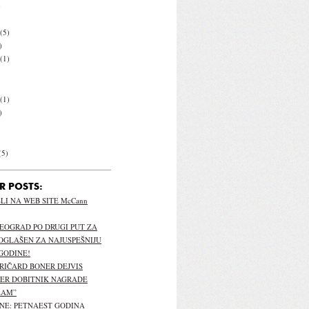
)
(5)
)
(1)
(1)
)
(5)
R POSTS:
I NA WEB SITE McCann
EOGRAD PO DRUGI PUT ZA
OGLAŠEN ZA NAJUSPEŠNIJU
GODINE!
 RIČARD BONER DEJVIS
PER DOBITNIK NAGRADE
LAM”
NE: PETNAEST GODINA