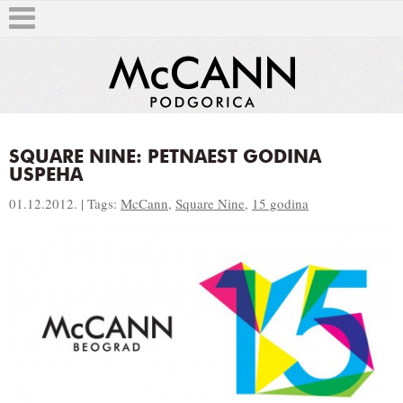
SQUARE NINE: PETNAEST GODINA
USPEHA
T
01.12.2012. | Tags:
McCann
,
Square Nine
,
15 godina