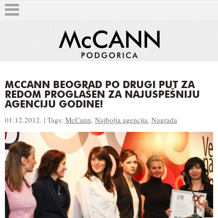
MCCANN BEOGRAD PO DRUGI PUT ZA
REDOM PROGLAŠEN ZA NAJUSPEŠNIJU
T
AGENCIJU GODINE!
01.12.2012. | Tags:
McCann
,
Najbolja agencija
,
Nagrada