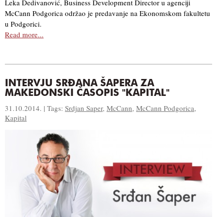
Leka Dedivanović, Business Development Director u agenciji
McCann Podgorica održao je predavanje na Ekonomskom fakultetu
u Podgorici.
Read more...
INTERVJU SRĐANA ŠAPERA ZA
MAKEDONSKI ČASOPIS "KAPITAL"
31.10.2014. | Tags:
Srdjan Saper
,
McCann
,
McCann Podgorica
,
Kapital