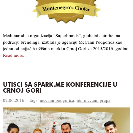
Međunarodna organizacija “Superbrands”, globalni autoritet na
području brendinga, izabrala je agenciju McCann Podgorica kao
jednu od najjačih tržišnih marki u Crnoj Gori za 2015/2016. godinu
Read more...
UTISCI SA SPARK.ME KONFERENCIJE U
CRNOJ GORI
02.06.2016. | Tags:
mccann podgorica
,
i&f mccann grupa