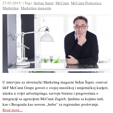
27.03.2015. | Tags:
Srdjan Saper
,
McCann
,
McCann Podgorica
,
Marketing
,
Marketing magazin
U intervjuu za slovenački Marketing magazin Srđan Šaper, osnivač
I&F McCann Grupe govori o svojoj muzičkoj i umjetničkoj karijeri,
ulasku u svijet advertajzinga, razvoju biznisa i pregovorima o
integraciji sa agencijom McCann Zagreb, ljudima sa kojima radi,
kao i Beogradu kao novom „hubu“ za regionalno poslovanje.
Read more...