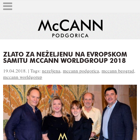
ZLATO ZA NEŽELJENU NA EVROPSKOM
SAMITU MCCANN WORLDGROUP 2018
T
19.04.2018. | Tags:
nezeljena
,
mccann podgorica
,
mccann beograd
,
mccann worldgorup