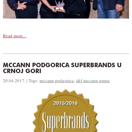
Read more...
MCCANN PODGORICA SUPERBRANDS U
CRNOJ GORI
20.04.2017. | Tags:
mccann podgorica
,
i&f mccann grupa