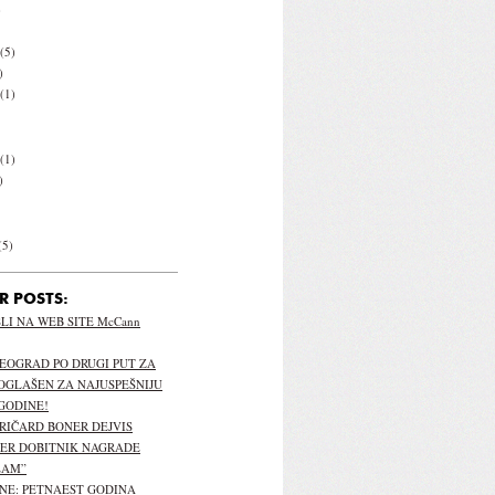
)
(5)
)
(1)
(1)
)
(5)
R POSTS:
I NA WEB SITE McCann
EOGRAD PO DRUGI PUT ZA
OGLAŠEN ZA NAJUSPEŠNIJU
GODINE!
 RIČARD BONER DEJVIS
PER DOBITNIK NAGRADE
LAM”
NE: PETNAEST GODINA