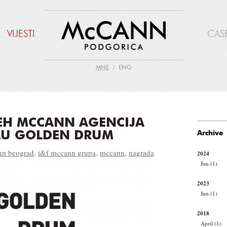
VIJESTI
CAS
MNE
ENG
JEH MCCANN AGENCIJA
LU GOLDEN DRUM
Archive
nn beograd
,
i&f mccann grupa
,
mccann
,
nagrada
2024
Jun (1)
2023
Jun (1)
2018
April (1)