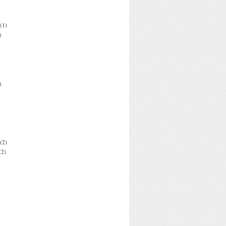
(1)
)
)
(2)
(2)