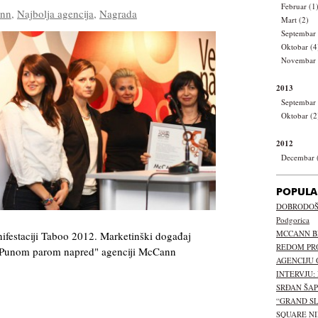
Februar (1
nn
,
Najbolja agencija
,
Nagrada
Mart (2)
Septembar 
Oktobar (4
Novembar 
2013
Septembar 
Oktobar (2
2012
Decembar 
POPULA
DOBRODOŠL
Podgorica
MCCANN B
ifestaciji Taboo 2012. Marketinški događaj
REDOM PR
"Punom parom napred" agenciji McCann
AGENCIJU 
INTERVJU:
SRĐAN ŠA
“GRAND S
SQUARE NI