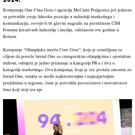
2024.
Kompanija One Crna Gora i agencija McCann Podgorica još jednom
su potvrdile svoju lidersku poziciju u industriji marketinga i
komunikacija, osvojivši tri glavne nagrade na prestižnom CIM
Forumu kreativnih industrija i medija, održanom ove godine u
Kotoru.
Kampanja "Olimpijska mreža Crne Gore", koja je osmišljena sa
ciljem da poveže brend One sa crnogorskim olimpijcima i sportskim
duhom, odnijela je jedno priznanje u kategoriji PR-a i dva u
kategoriji marketinga .Ova kampanja, koja je već postala sinonim za
brend One, istakla se među najkreativnijim i najuspješnijim
projektima u regionu, čime je potvrdila posvećenost i inovativnost
tima koji stoji iza nje.