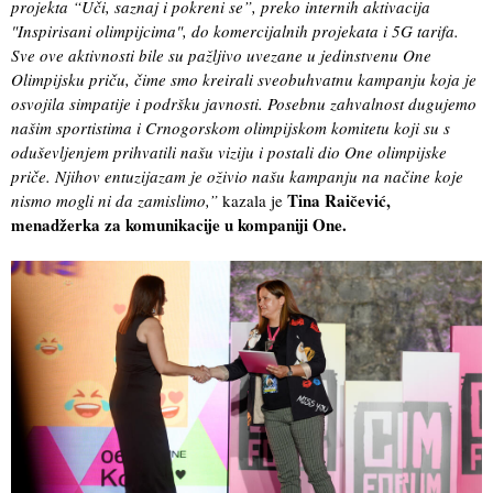
projekta “Uči, saznaj i pokreni se”, preko internih aktivacija
"Inspirisani olimpijcima", do komercijalnih projekata i 5G tarifa.
Sve ove aktivnosti bile su pažljivo uvezane u jedinstvenu One
Olimpijsku priču, čime smo kreirali sveobuhvatnu kampanju koja je
osvojila simpatije i podršku javnosti. Posebnu zahvalnost dugujemo
našim sportistima i Crnogorskom olimpijskom komitetu koji su s
oduševljenjem prihvatili našu viziju i postali dio One olimpijske
priče. Njihov entuzijazam je oživio našu kampanju na načine koje
Tina Raičević,
nismo mogli ni da zamislimo,”
kazala je
menadžerka za komunikacije u kompaniji One.