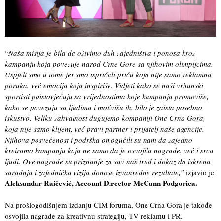
“
Naša misija je bila da oživimo duh zajedništva i ponosa kroz
kampanju koja povezuje narod Crne Gore sa njihovim olimpijcima.
Uspjeli smo u tome jer smo ispričali priču koja nije samo reklamna
poruka, već emocija koja inspiriše. Vidjeti kako se naši vrhunski
sportisti poistovjećuju sa vrijednostima koje kampanja promoviše,
kako se povezuju sa ljudima i motivišu ih, bilo je zaista posebno
iskustvo. Veliku zahvalnost dugujemo kompaniji One Crna Gora,
koja nije samo klijent, već pravi partner i prijatelj naše agencije.
Njihova posvećenost i podrška omogućili su nam da zajedno
kreiramo kampanju koja ne samo da je osvojila nagrade, već i srca
ljudi. Ove nagrade su priznanje za sav naš trud i dokaz da iskrena
saradnja i zajednička vizija donose izvanredne rezultate,”
izjavio je
Aleksandar Raičević, Account Director McCann Podgorica.
Na prošlogodišnjem izdanju CIM foruma, One Crna Gora je takođe
osvojila nagrade za kreativnu strategiju, TV reklamu i PR.