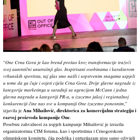
“
One Crna Gora je kao brend prošao kroz transformacije tražeći
svoj autentični unutrašnji glas. Inspirisani osobinama i karakterom
vrhunskih sportista, taj glas smo našli i sopstvenim snagama uspjeli
u tome da ga čuje i osjeti cijela Crna Gora. Dvije glavne nagrade iz
kategorije marketinga u saradnji sa agencijom McCann i jedna
glavna nagrada u kategoriji PR-a, u izuzetno jakoj i regionalnoj
konkurenciji čine nas sve u kompaniji One izuzetno ponosnim
,”
Ana Mihailović, direktorica za komercijalnu strategiju i
izjavila je
razvoj proizvoda kompanije One
.
Posebnu zahvalnost za uspjeh kampanje Mihailović je izrazila
organizatorima CIM foruma, kao i sportistima i Crnogorskom
olimpijskom komitetu, čija podrška i entuzijazam nisu samo oživjeli