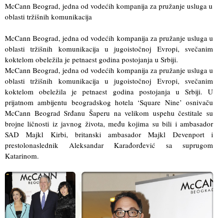
McCann Beograd, jedna od vodećih kompanija za pružanje usluga u
oblasti tržišnih komunikacija
McCann Beograd, jedna od vodećih kompanija za pružanje usluga u
oblasti tržišnih komunikacija u jugoistočnoj Evropi, svečanim
koktelom obeležila je petnaest godina postojanja u Srbiji.
McCann Beograd, jedna od vodećih kompanija za pružanje usluga u
oblasti tržišnih komunikacija u jugoistočnoj Evropi, svečanim
koktelom obeležila je petnaest godina postojanja u Srbiji. U
prijatnom ambijentu beogradskog hotela ‘Square Nine’ osnivaču
McCann Beograd Srđanu Šaperu na velikom uspehu čestitale su
brojne ličnosti iz javnog života, među kojima su bili i ambasador
SAD Majkl Kirbi, britanski ambasador Majkl Devenport i
prestolonaslednik Aleksandar Karađorđević sa suprugom
Katarinom.