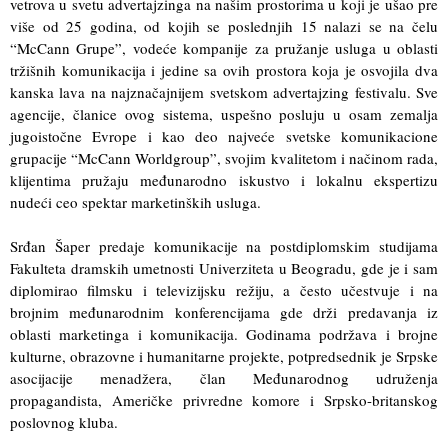
vetrova u svetu advertajzinga na našim prostorima u koji je ušao pre
više od 25 godina, od kojih se poslednjih 15 nalazi se na čelu
“McCann Grupe”, vodeće kompanije za pružanje usluga u oblasti
tržišnih komunikacija i jedine sa ovih prostora koja je osvojila dva
kanska lava na najznačajnijem svetskom advertajzing festivalu. Sve
agencije, članice ovog sistema, uspešno posluju u osam zemalja
jugoistočne Evrope i kao deo najveće svetske komunikacione
grupacije “McCann Worldgroup”, svojim kvalitetom i načinom rada,
klijentima pružaju međunarodno iskustvo i lokalnu ekspertizu
nudeći ceo spektar marketinških usluga.
Srđan Šaper predaje komunikacije na postdiplomskim studijama
Fakulteta dramskih umetnosti Univerziteta u Beogradu, gde je i sam
diplomirao filmsku i televizijsku režiju, a često učestvuje i na
brojnim međunarodnim konferencijama gde drži predavanja iz
oblasti marketinga i komunikacija. Godinama podržava i brojne
kulturne, obrazovne i humanitarne projekte, potpredsednik je Srpske
asocijacije menadžera, član Međunarodnog udruženja
propagandista, Američke privredne komore i Srpsko-britanskog
poslovnog kluba.