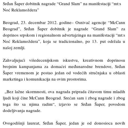
Srđan Šaper dobitnik nagrade “Grand Slam” na manifestaciji “mt:s
Noć Reklamoždera”
Beograd, 23. decembar 2012. godine– Osnivač agencije “McCann
Beograd”, Srđan Šaper dobitnik je nagrade “Grand Slam” za
doprinos srpskom i regionalnom advertajzingu na manifestaciji “mt:s
Noć Reklamoždera”, koja se tradicionalno, po 13. put održala u
našoj zemlji.
Zahvaljujući višedecenijskom iskustvu, kreativnom doprinosu
brojnim kampanjama za domaćei međunarodne brendove, Srđan
Šaper vremenom je postao jedan od vodećih stručnjaka u oblasti
marketinga i komunikacija na ovim prostorima.
„Bez lažne skormnosti, ova nagrada priprada čitavom timu mladih
ljudi koji čine McCann Beograd. Srećan sam i zbog nagrade i zbog
toga što sa njima radim“, izjavio se Srđan Šaper, povodom
dodeljivanja nagrade.
Ovogodišnji laureat, Srđan Šaper, jedan je od donosioca novih