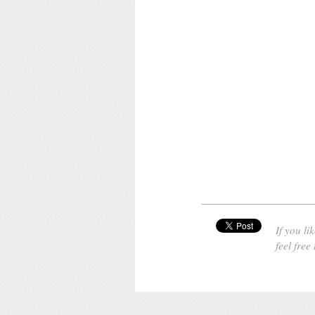
If you lik
feel free