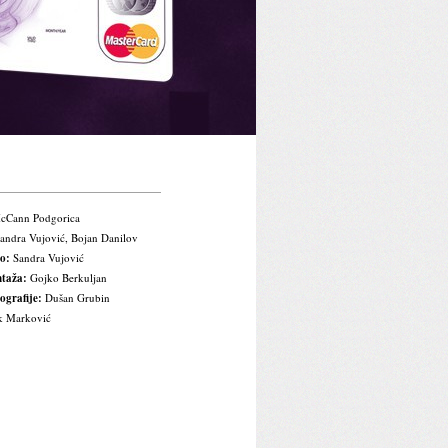
Cann Podgorica
andra Vujović, Bojan Danilov
o:
Sandra Vujović
ntaža:
Gojko Berkuljan
ografije:
Dušan Grubin
 Marković