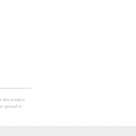
e this project,
 to spread it.