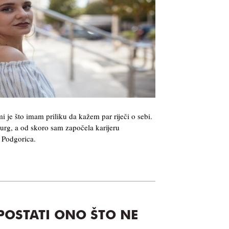
i je što imam priliku da kažem par riječi o sebi.
rg, a od skoro sam započela karijeru
 Podgorica.
POSTATI ONO ŠTO NE