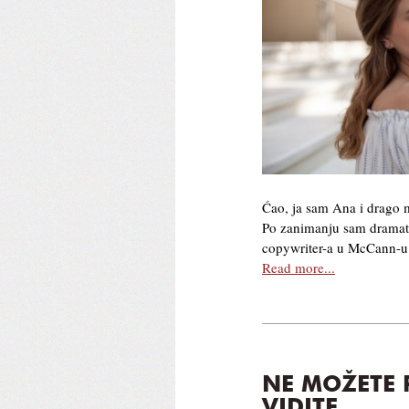
Ćao, ja sam Ana i drago m
Po zanimanju sam dramatu
copywriter-a u McCann-u
Read more...
NE MOŽETE 
VIDITE