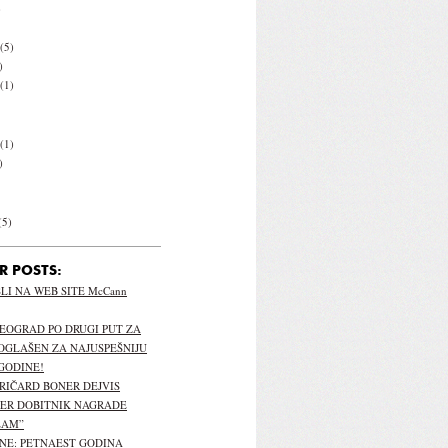
)
(5)
)
(1)
(1)
)
(5)
R POSTS:
I NA WEB SITE McCann
EOGRAD PO DRUGI PUT ZA
OGLAŠEN ZA NAJUSPEŠNIJU
GODINE!
 RIČARD BONER DEJVIS
PER DOBITNIK NAGRADE
LAM”
NE: PETNAEST GODINA