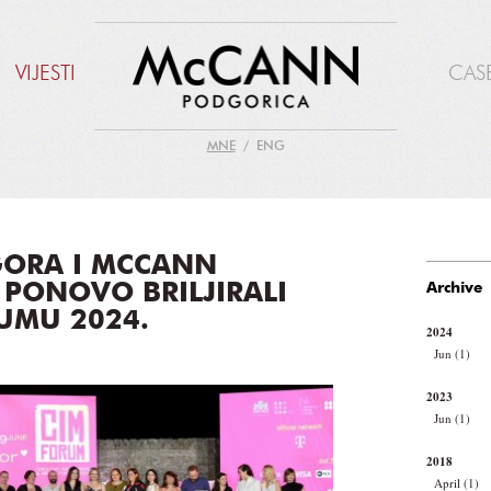
VIJESTI
CAS
MNE
ENG
GORA I MCCANN
PONOVO BRILJIRALI
Archive
UMU 2024.
2024
Jun (1)
2023
Jun (1)
2018
April (1)