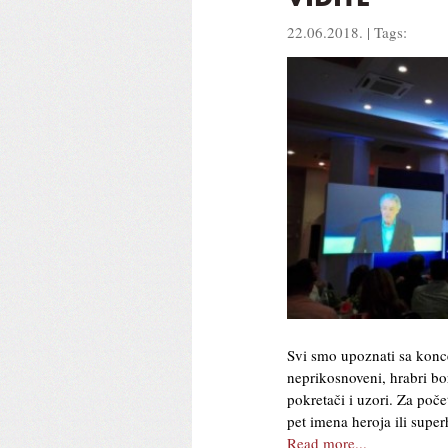
22.06.2018. | Tags:
Svi smo upoznati sa konc
neprikosnoveni, hrabri bor
pokretači i uzori. Za poče
pet imena heroja ili sup
Read more...