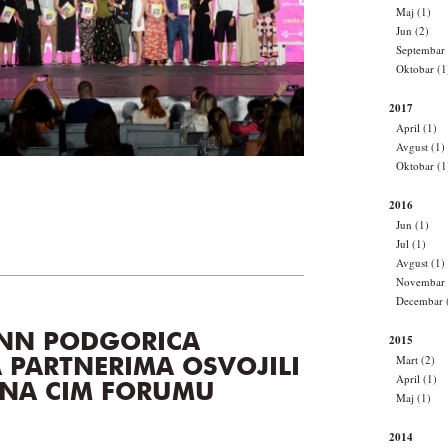
Maj (1)
Jun (2)
Septembar 
Oktobar (1
2017
April (1)
Avgust (1)
Oktobar (1
2016
Jun (1)
Jul (1)
Avgust (1)
Novembar 
Decembar 
ANN PODGORICA
2015
Mart (2)
 PARTNERIMA OSVOJILI
April (1)
 NA CIM FORUMU
Maj (1)
2014