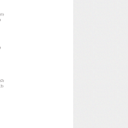
(1)
)
)
(2)
(2)