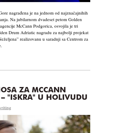
 Gore nagrađena je na jednom od najznačajnihih
šavanja. Na jubilarnom dvadeset petom Golden
gencije McCann Podgorica, osvojila je tri
lden Drum Adriatic nagradu za najbolji projekat
eželjena” realizovanu u saradnji sa Centrom za
e.
NOSA ZA MCCANN
– "ISKRA" U HOLIVUDU
riting