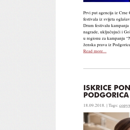
Prvi put agencija iz Crne
festivala iz svijeta ogla
Drum festivalu kampanja a
nagrade, uključujući i Go
u regionu za kampanju “N
ženska prava iz Podgoric
Read more...
ISKRICE PO
PODGORICA 
18.09.2018. | Tags:
copyw