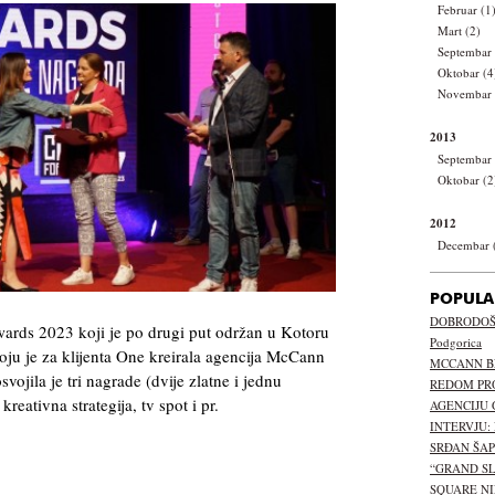
Februar (1
Mart (2)
Septembar 
Oktobar (4
Novembar 
2013
Septembar 
Oktobar (2
2012
Decembar 
POPULA
DOBRODOŠL
rds 2023 koji je po drugi put održan u Kotoru
Podgorica
ju je za klijenta One kreirala agencija McCann
MCCANN B
vojila je tri nagrade (dvije zlatne i jednu
REDOM PR
reativna strategija, tv spot i pr.
AGENCIJU 
INTERVJU:
SRĐAN ŠA
“GRAND S
SQUARE NI